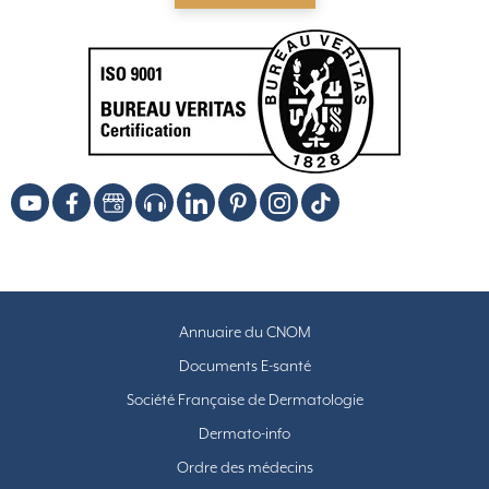
Annuaire du CNOM
Documents E-santé
Société Française de Dermatologie
Dermato-info
Ordre des médecins