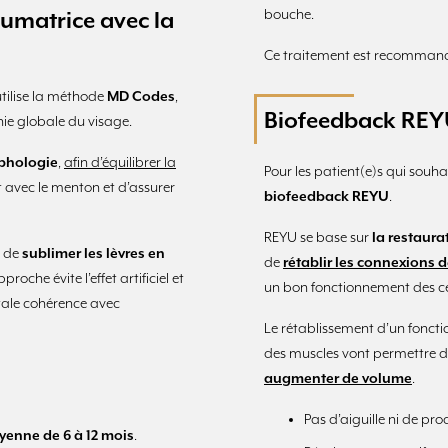
bouche.
lumatrice avec la
Ce traitement est recommandé 
utilise la méthode
MD Codes
,
Biofeedback REYU
nie globale du visage.
rphologie
,
afin d’équilibrer la
Pour les patient(e)s qui souha
t avec le menton et d’assurer
biofeedback REYU
.
REYU se base sur
la restaur
s de
sublimer les lèvres en
de
rétablir les connexions 
roche évite l’effet artificiel et
un bon fonctionnement des cel
otale cohérence avec
Le rétablissement d’un fonct
des muscles vont permettre 
augmenter de volume
.
Pas d’aiguille ni de prod
yenne de 6 à 12 mois
.