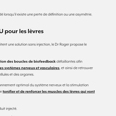
lorsqu’il existe une perte de définition ou une asymétrie.
 pour les lèvres
itent une solution sans injection, le Dr Roger propose le
ation des boucles de biofeedback
défaillantes afin
des systèmes nerveux et vasculaires
, et ainsi de retrouver
lules et des organes.
ionnement optimal du système nerveux et la stimulation
de
tonifier et de renforcer les muscles des lèvres qui vont
uit injecté.