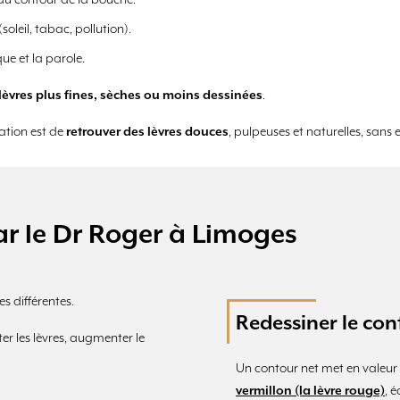
du contour de la bouche.
oleil, tabac, pollution).
ue et la parole.
lèvres plus fines, sèches ou moins dessinées
.
ation est de
retrouver des lèvres douces
, pulpeuses et naturelles, sans 
ar le Dr Roger à Limoges
s différentes.
Redessiner le con
r les lèvres, augmenter le
Un contour net met en valeur l
vermillon (la lèvre rouge)
, 