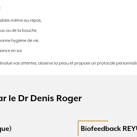
:
visibles même au repos,
yeux ou de la bouche,
bonne hygiène de vie,
ance en soi.
r évalue vos attentes, observe la peau et propose un protocole personnal
r le Dr Denis Roger
que)
Biofeedback RE