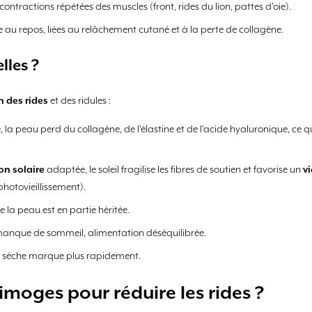
contractions répétées des muscles (front, rides du lion, pattes d’oie).
e au repos, liées au relâchement cutané et à la perte de collagène.
lles ?
n des rides
et des ridules :
, la peau perd du collagène, de l’élastine et de l’acide hyaluronique, ce qui
on solaire
adaptée, le soleil fragilise les fibres de soutien et favorise un
v
photovieillissement).
de la peau est en partie héritée.
 manque de sommeil, alimentation déséquilibrée.
 sèche marque plus rapidement.
moges pour réduire les rides ?