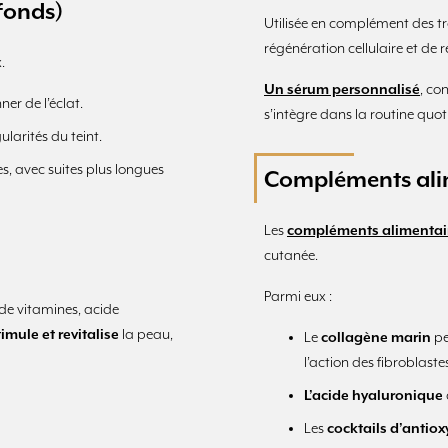
ofonds)
Utilisée en complément des tr
régénération cellulaire et de r
.
Un sérum personnalisé
, co
nner de l’éclat.
s’intègre dans la routine quoti
ularités du teint.
s, avec suites plus longues
Compléments ali
Les
compléments alimentai
cutanée.
Parmi eux :
 de vitamines, acide
imule et revitalise
la peau,
Le
collagène marin
pe
l’action des fibroblaste
L’acide hyaluronique
Les
cocktails d’antio