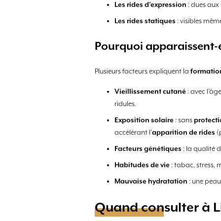
Les rides d’expression
: dues aux 
Les rides statiques
: visibles mêm
Pourquoi apparaissent-e
Plusieurs facteurs expliquent la
formatio
Vieillissement cutané
: avec l’âge
ridules.
Exposition solaire
: sans
protecti
accélérant l’
apparition de rides
(
Facteurs génétiques
: la qualité 
Habitudes de vie
: tabac, stress,
Mauvaise hydratation
: une peau
Quand consulter à Li