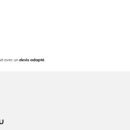
isé avec un
devis adapté
.
YU