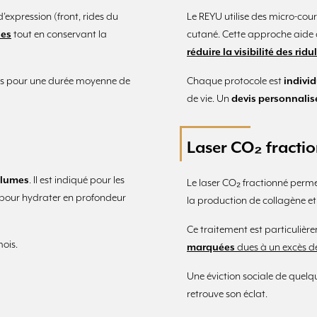
expression (front, rides du
Le REYU utilise des micro-cour
ues
tout en conservant la
cutané. Cette approche aide
réduire la visibilité des ridu
jours pour une durée moyenne de
Chaque protocole est
individ
de vie. Un
devis personnalis
Laser CO₂ fracti
volumes
. Il est indiqué pour les
Le laser CO₂ fractionné permet
t pour hydrater en profondeur
la production de collagène et 
Ce traitement est particulièr
ois.
marquées
dues à un excès de
Une éviction sociale de quelqu
retrouve son éclat.