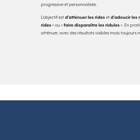
progressive et personnalisée.
L’objectif est
d’atténuer les rides
et
d’adoucir les 
rides
» ou «
faire disparaître les ridules
». En prat
atténuer, avec des résultats visibles mais toujours 