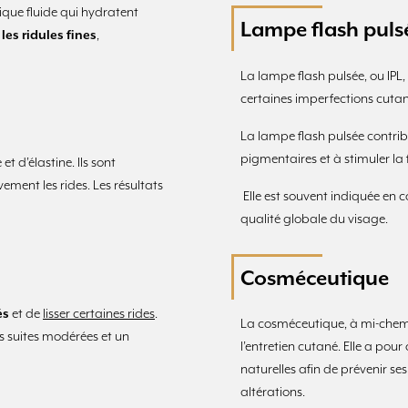
ique fluide qui hydratent
Lampe flash pulsé
les ridules fines
,
La lampe flash pulsée, ou IPL,
certaines imperfections cuta
La lampe flash pulsée contribu
pigmentaires et à stimuler la
t d’élastine. Ils sont
vement les rides. Les résultats
Elle est souvent indiquée en 
qualité globale du visage.
Cosméceutique
és
et de
lisser certaines rides
.
La cosméceutique, à mi-chemi
des suites modérées et un
l’entretien cutané. Elle a pour
naturelles afin de prévenir s
altérations.