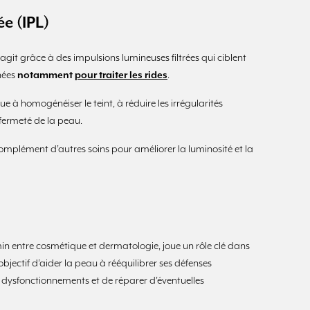
e (IPL)
 agit grâce à des impulsions lumineuses filtrées qui ciblent
nées
notamment
pour traiter les rides
.
e à homogénéiser le teint, à réduire les irrégularités
 fermeté de la peau.
complément d’autres soins pour améliorer la luminosité et la
n entre cosmétique et dermatologie, joue un rôle clé dans
 objectif d’aider la peau à rééquilibrer ses défenses
es dysfonctionnements et de réparer d’éventuelles