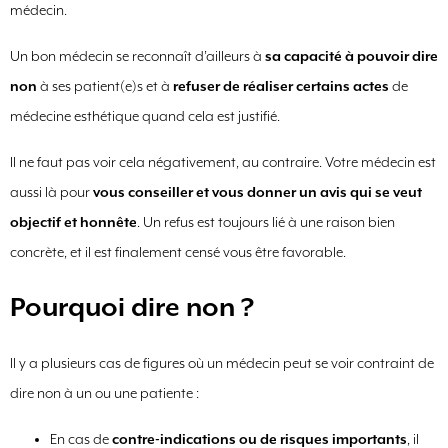
médecin.
Un bon médecin se reconnaît d’ailleurs à
sa capacité à pouvoir dire
non
à ses patient(e)s et à
refuser de réaliser certains actes
de
médecine esthétique quand cela est justifié.
Il ne faut pas voir cela négativement, au contraire. Votre médecin est
aussi là pour
vous conseiller et vous donner un avis qui se veut
objectif et honnête
. Un refus est toujours lié à une raison bien
concrète, et il est finalement censé vous être favorable.
Pourquoi dire non ?
Il y a plusieurs cas de figures où un médecin peut se voir contraint de
dire non à un ou une patiente :
En cas de
contre-indications ou de risques importants
, il